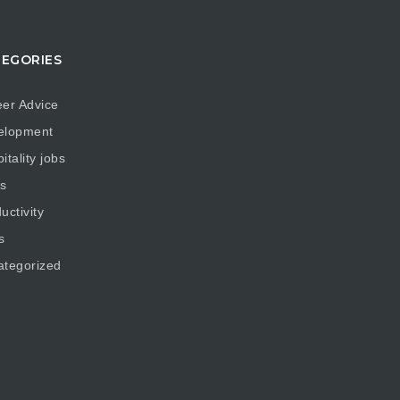
EGORIES
er Advice
elopment
itality jobs
s
uctivity
s
ategorized