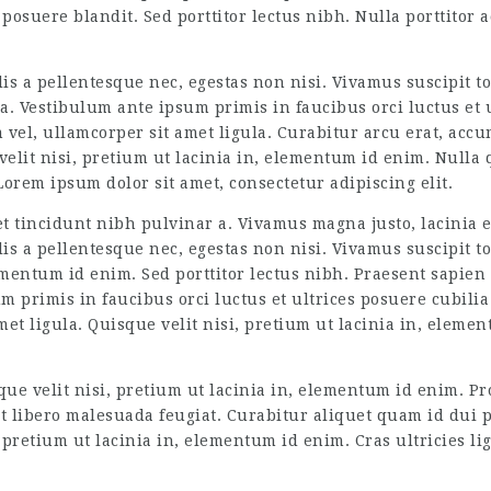
posuere blandit. Sed porttitor lectus nibh. Nulla porttitor
s a pellentesque nec, egestas non nisi. Vivamus suscipit tor
a. Vestibulum ante ipsum primis in faucibus orci luctus et u
vel, ullamcorper sit amet ligula. Curabitur arcu erat, accum
 velit nisi, pretium ut lacinia in, elementum id enim. Nulla
Lorem ipsum dolor sit amet, consectetur adipiscing elit.
et tincidunt nibh pulvinar a. Vivamus magna justo, lacinia eg
s a pellentesque nec, egestas non nisi. Vivamus suscipit tort
lementum id enim. Sed porttitor lectus nibh. Praesent sapien
m primis in faucibus orci luctus et ultrices posuere cubilia
met ligula. Quisque velit nisi, pretium ut lacinia in, eleme
que velit nisi, pretium ut lacinia in, elementum id enim. Pro
 libero malesuada feugiat. Curabitur aliquet quam id dui p
 pretium ut lacinia in, elementum id enim. Cras ultricies l