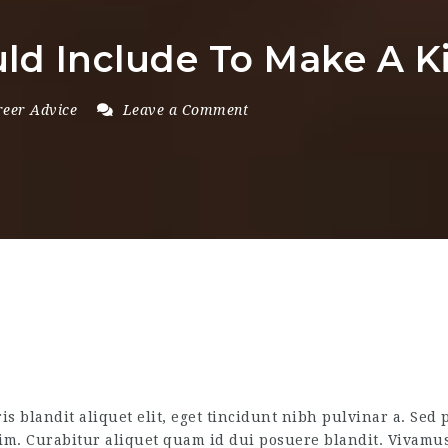
ld Include To Make A K
reer Advice
Leave a Comment
is blandit aliquet elit, eget tincidunt nibh pulvinar a. Sed 
m. Curabitur aliquet quam id dui posuere blandit. Vivamus su