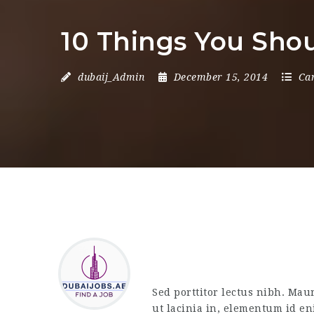
10 Things You Shou
dubaij_Admin
December 15, 2014
Ca
Sed porttitor lectus nibh. Maur
ut lacinia in, elementum id eni